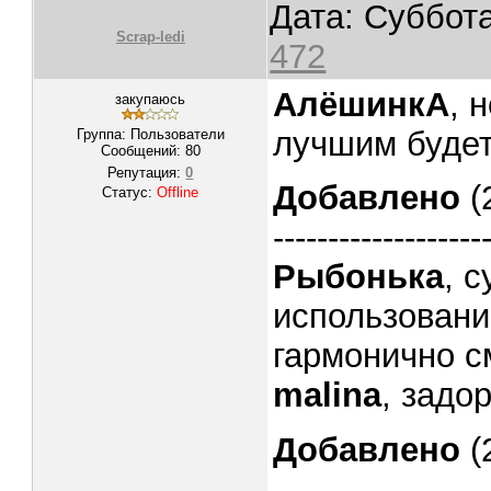
Дата: Суббота
Scrap-ledi
472
АлёшинкА
, 
закупаюсь
лучшим будет.
Группа: Пользователи
Сообщений:
80
Репутация:
0
Добавлено
(
Статус:
Offline
-------------------
Рыбонька
, 
использовани
гармонично см
malina
, задо
Добавлено
(
-------------------