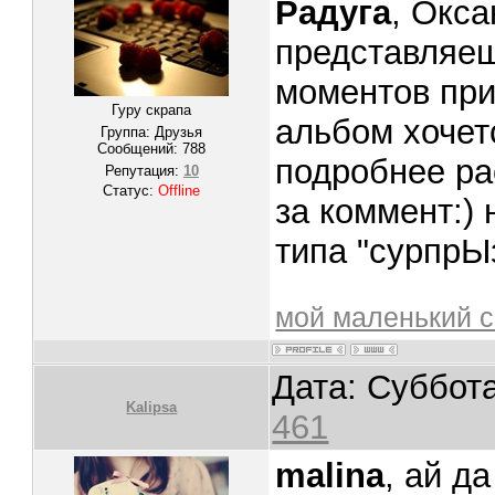
Радуга
, Окса
представляеш
моментов при
Гуру скрапа
альбом хочется
Группа: Друзья
Сообщений:
788
подробнее ра
Репутация:
10
Статус:
Offline
за коммент:) 
типа "сурпрЫз
мой маленький с
Дата: Суббота
Kalipsa
461
malina
, ай д