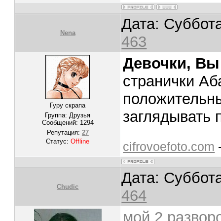
Дата: Суббота
Nena
463
Девочки, Вы
странички Аб
положительны
Гуру скрапа
заглядывать 
Группа: Друзья
Сообщений:
1294
Репутация:
27
Статус:
Offline
cifrovoefoto.com
Дата: Суббота
Chudic
464
мой 2 разворо