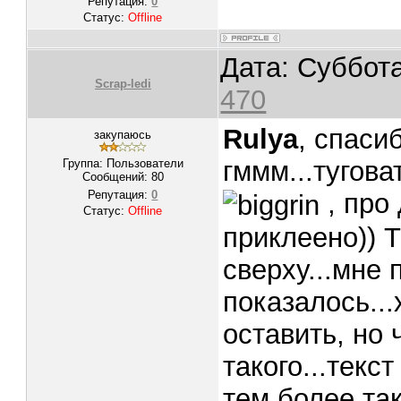
Репутация:
0
Статус:
Offline
Дата: Суббота
Scrap-ledi
470
Rulya
, спаси
закупаюсь
гммм...тугова
Группа: Пользователи
Сообщений:
80
Репутация:
0
, про 
Статус:
Offline
приклеено)) Т
сверху...мне
показалось...
оставить, но 
такого...текс
тем более та