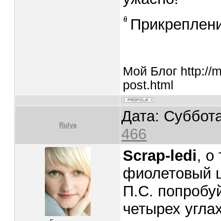
Прикреплен
Мой Блог http://
post.html
Дата: Суббота
Rulya
466
Scrap-ledi
, о
фиолетовый ц
П.С. попробу
четырех углах