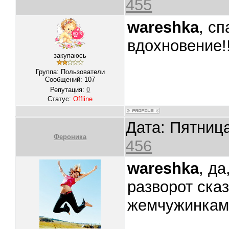
455
wareshka
, с
вдохновение!
закупаюсь
Группа: Пользователи
Сообщений:
107
Репутация:
0
Статус:
Offline
Дата: Пятница
Фероника
456
wareshka
, д
разворот ска
жемчужинками