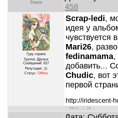
Радуга
458
Scrap-ledi
, м
идея у альбом
чувствуется 
Mari26
, разв
fedinamama
,
Гуру скрапа
Группа: Друзья
Сообщений:
627
добавить... 
Репутация:
36
Chudic
, вот 
Статус:
Offline
первой страни
http://iridescent
Дата: Суббота