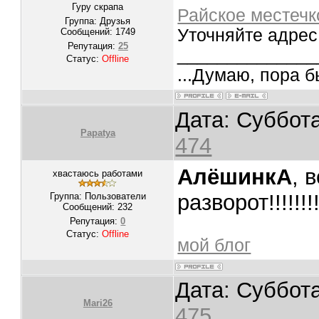
Гуру скрапа
Райское местечк
Группа: Друзья
Уточняйте адрес
Сообщений:
1749
Репутация:
25
______________
Статус:
Offline
...Думаю, пора б
Дата: Суббота
Papatya
474
АлёшинкА
, 
хвастаюсь работами
разворот!!!!!!!!!!
Группа: Пользователи
Сообщений:
232
Репутация:
0
Статус:
Offline
мой блог
Дата: Суббота
Mari26
475