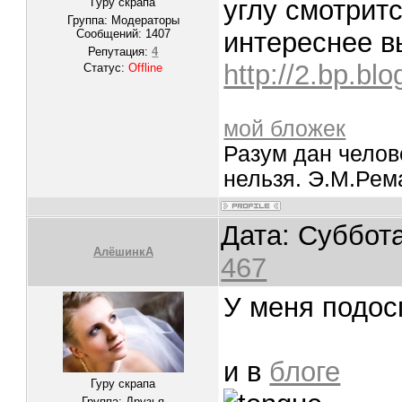
углу смотри
Гуру скрапа
Группа: Модераторы
Сообщений:
1407
интереснее 
Репутация:
4
http://2.bp.bl
Статус:
Offline
мой бложек
Разум дан челов
нельзя. Э.М.Рем
Дата: Суббота
АлёшинкА
467
У меня подосп
и в
блоге
Гуру скрапа
Группа: Друзья