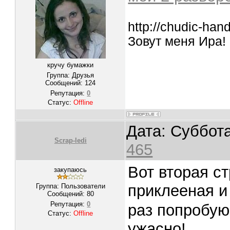
http://chudic-ha
Зовут меня Ира! 
кручу бумажки
Группа: Друзья
Сообщений:
124
Репутация:
0
Статус:
Offline
Дата: Суббота
Scrap-ledi
465
Вот вторая с
закупаюсь
приклееная 
Группа: Пользователи
Сообщений:
80
Репутация:
0
раз попробую 
Статус:
Offline
ужасно!