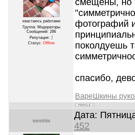
смещены, но 
"симметрично
фотографий и
хвастаюсь работами
Группа: Модераторы
Сообщений:
286
принципиальн
Репутация:
7
поколдуешь т
Статус:
Offline
симметричнос
спасибо, дев
ВареШкины руко
Дата: Пятница
wareshka
452