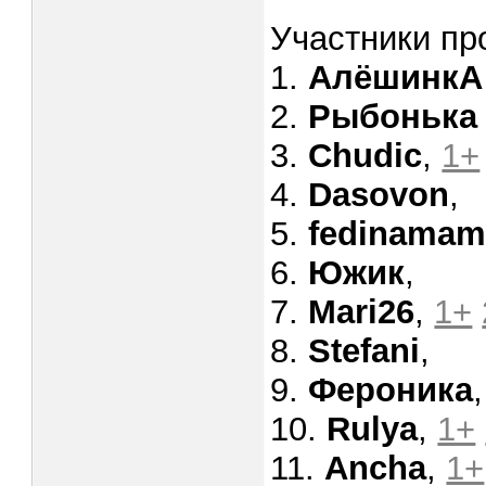
Участники пр
1.
АлёшинкА
2.
Рыбонька
3.
Chudic
,
1+
4.
Dasovon
,
5.
fedinamam
6.
Южик
,
7.
Mari26
,
1+
8.
Stefani
,
9.
Фероника
10.
Rulya
,
1+
11.
Ancha
,
1+