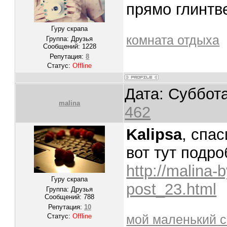
прямо глинтв
Гуру скрапа
комната отдыха
Группа: Друзья
Сообщений:
1228
Репутация:
8
Статус:
Offline
Дата: Суббота
malina
462
Kalipsa
, спас
вот тут подро
http://malina-
Гуру скрапа
post_23.html
Группа: Друзья
Сообщений:
788
Репутация:
10
Статус:
Offline
мой маленький с