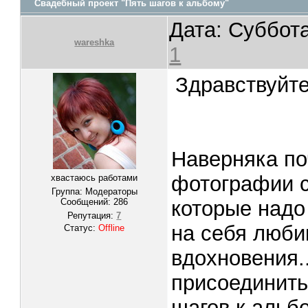
Свадебный проект "Пять шагов к альбому"
Дата: Суббота
wareshka
1
Здравствуйте
Наверняка по
фотографии с
хвастаюсь работами
Группа: Модераторы
Сообщений:
286
которые надо
Репутация:
7
на себя люби
Статус:
Offline
вдохновения.
присоединить
шагов к альбо