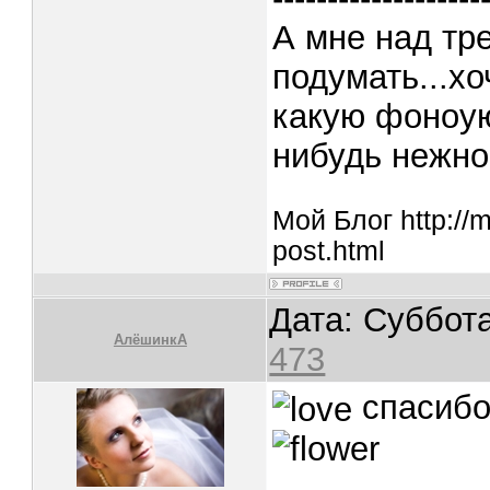
А мне над тр
подумать...х
какую фоноую
нибудь нежное
Мой Блог http://
post.html
Дата: Суббота
АлёшинкА
473
спасибо,