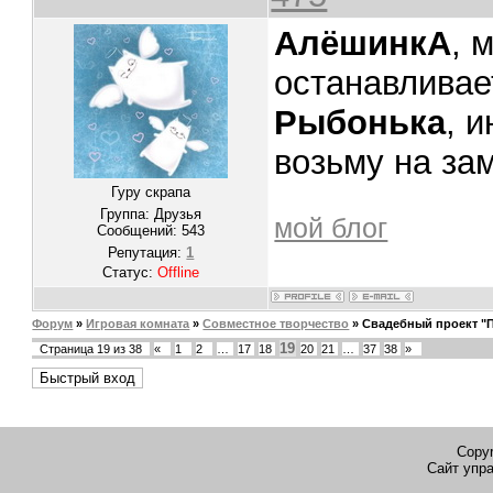
АлёшинкА
, 
останавливает
Рыбонька
, 
возьму на зам
Гуру скрапа
Группа: Друзья
мой блог
Сообщений:
543
Репутация:
1
Статус:
Offline
Форум
»
Игровая комната
»
Совместное творчество
»
Свадебный проект "П
19
Страница
19
из
38
«
1
2
…
17
18
20
21
…
37
38
»
Copyr
Сайт упр