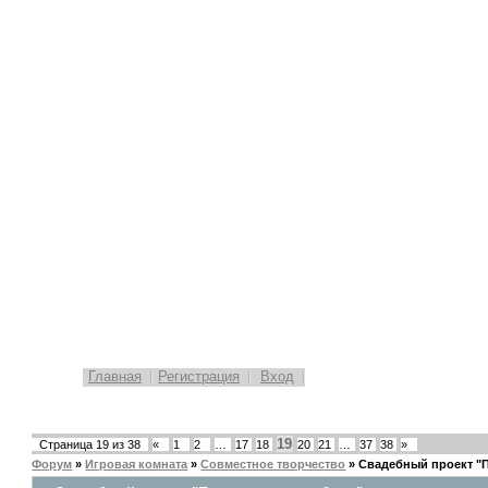
Главная
Регистрация
Вход
19
Страница
19
из
38
«
1
2
…
17
18
20
21
…
37
38
»
Форум
»
Игровая комната
»
Совместное творчество
»
Свадебный проект "П