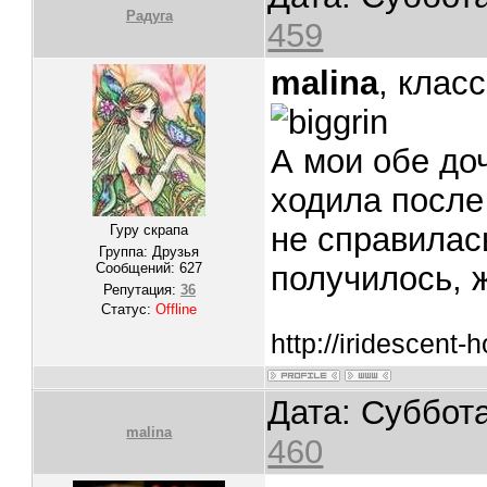
Радуга
459
malina
, клас
А мои обе до
ходила после
не справилас
Гуру скрапа
Группа: Друзья
Сообщений:
627
получилось, жа
Репутация:
36
Статус:
Offline
http://iridescent
Дата: Суббота
malina
460