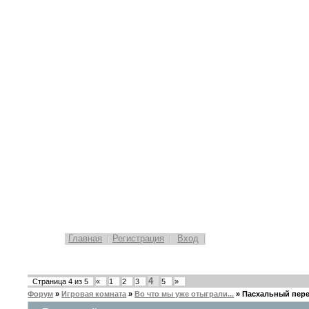
Главная
Регистрация
Вход
4
Страница
4
из
5
«
1
2
3
5
»
Форум
»
Игровая комната
»
Во что мы уже отыграли...
»
Пасхальный пер