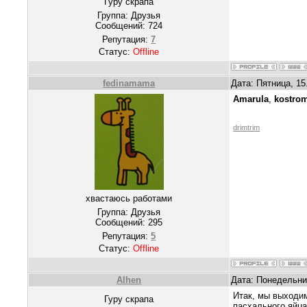
Гуру скрапа
Группа: Друзья
Сообщений:
724
Репутация:
7
Статус:
Offline
fedinamama
Дата: Пятница, 15
Amarula
,
kostro
drimtrim
хвастаюсь работами
Группа: Друзья
Сообщений:
295
Репутация:
5
Статус:
Offline
Alhen
Дата: Понедельник
Итак, мы выходи
Гуру скрапа
пасхального яйц