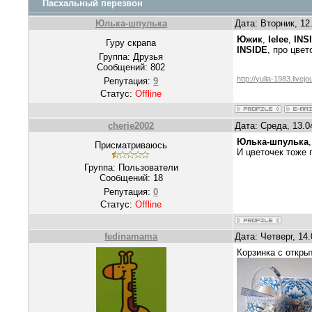
Пасхальный перезвон
Юлька-шпулька
Дата: Вторник, 12
Южик
,
lelee
,
INS
Гуру скрапа
INSIDE
, про цве
Группа: Друзья
Сообщений:
802
http://yulia-1983.livej
Репутация:
9
Статус:
Offline
cherie2002
Дата: Среда, 13.0
Юлька-шпулька
Присматриваюсь
И цветочек тоже 
Группа: Пользователи
Сообщений:
18
Репутация:
0
Статус:
Offline
fedinamama
Дата: Четверг, 14
Корзинка с откры