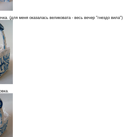
чка. (для меня оказалась великовата - весь вечер "гнездо вила")
овка.