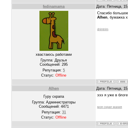
fedinamama
Дата: Пятница, 15
Спасибо большое 
Alhen
, бумажка х
drimtrim
хвастаюсь работами
Группа: Друзья
Сообщений:
295
Репутация:
5
Статус:
Offline
Alhen
Дата: Пятница, 15
эээ я уже в блог
Гуру скрапа
Группа: Администраторы
Сообщений:
4471
моя скрап мания
Репутация:
31
Статус:
Offline