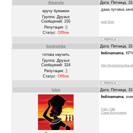
Amarula
Дата: Пятница, 15
дааа пуговка зач
кручу бумажки
Группа: Друзья
Сообщений:
155
мой блог
Репутация:
0
Статус:
Offline
kostromka
Дата: Пятница, 15
fedinamama
, КРУ
готова научить
Группа: Друзья
Сообщений:
324
http://kostromochka.b
Репутация:
3
Статус:
Offline
lelee
Дата: Пятница, 15
fedinamama
, оч
Fairy Tale
Сова-Искусница