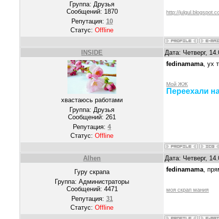
Группа: Друзья
Сообщений:
1870
http://julgul.blogspot.
Репутация:
10
Статус:
Offline
INSIDE
Дата: Четверг, 14
fedinamama
, ух 
Мой ЖЖ
Переехали н
хвастаюсь работами
Группа: Друзья
Сообщений:
261
Репутация:
4
Статус:
Offline
Alhen
Дата: Четверг, 14
fedinamama
, пря
Гуру скрапа
Группа: Администраторы
Сообщений:
4471
моя скрап мания
Репутация:
31
Статус:
Offline