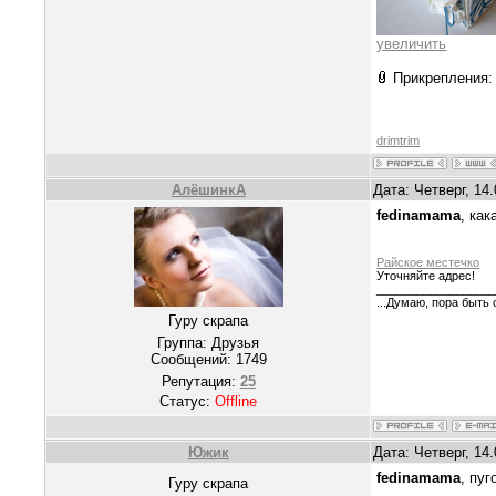
увеличить
Прикрепления
drimtrim
АлёшинкА
Дата: Четверг, 14
fedinamama
, как
Райское местечко
Уточняйте адрес!
_________________
...Думаю, пора быть с
Гуру скрапа
Группа: Друзья
Сообщений:
1749
Репутация:
25
Статус:
Offline
Южик
Дата: Четверг, 14
fedinamama
, пуг
Гуру скрапа