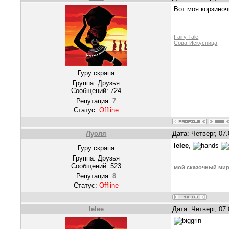
Вот моя корзиноч
Fairy Tale
Сова-Искусница
Гуру скрапа
Группа: Друзья
Сообщений:
724
Репутация:
7
Статус:
Offline
Луоля
Дата: Четверг, 07
lelee
,
Гуру скрапа
Группа: Друзья
Сообщений:
523
мой сказочный ми
Репутация:
8
Статус:
Offline
lelee
Дата: Четверг, 07