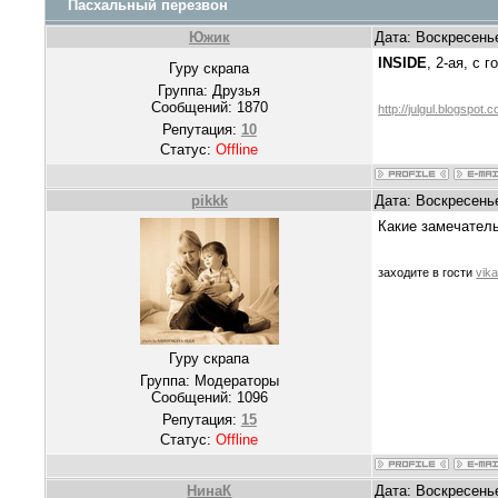
Пасхальный перезвон
Южик
Дата: Воскресенье
INSIDE
, 2-ая, с
Гуру скрапа
Группа: Друзья
Сообщений:
1870
http://julgul.blogspot.
Репутация:
10
Статус:
Offline
pikkk
Дата: Воскресенье
Какие замечатель
заходите в гости
vik
Гуру скрапа
Группа: Модераторы
Сообщений:
1096
Репутация:
15
Статус:
Offline
НинаК
Дата: Воскресенье