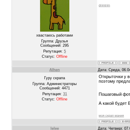
drimtrim
хвастаюсь работами
Группа: Друзья
Сообщений:
295
Репутация:
5
Статус:
Offline
Alhen
Дата: Среда, 06.0
Открыточки у в
Гуру скрапа
поэтому предл
Группа: Администраторы
Сообщений:
4471
Репутация:
31
Пошаговый фот
Статус:
Offline
А какой будет 
моя скрап мания
lelee
Дата: Четверг, 07