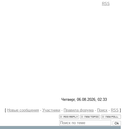
Приветствую Вас
Гость
|
RSS
Четверг, 06.08.2026, 02:33
[
Новые сообщения
·
Участники
·
Правила форума
·
Поиск
·
RSS
]