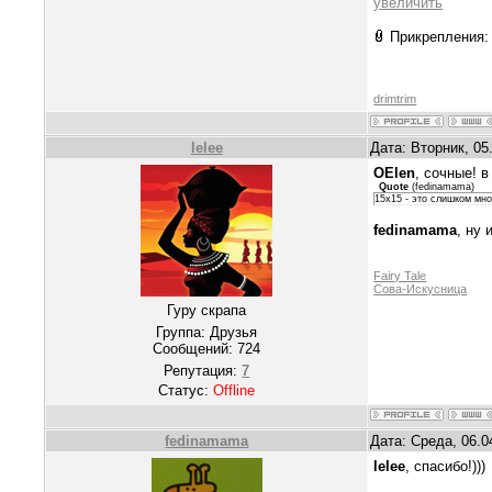
увеличить
Прикрепления
drimtrim
lelee
Дата: Вторник, 05
OElen
, сочные! 
Quote
(
fedinamama
)
15х15 - это слишком мно
fedinamama
, ну
Fairy Tale
Сова-Искусница
Гуру скрапа
Группа: Друзья
Сообщений:
724
Репутация:
7
Статус:
Offline
fedinamama
Дата: Среда, 06.0
lelee
, спасибо!)))