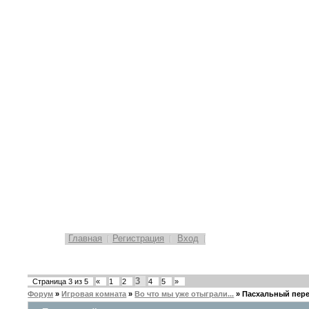
Главная
Регистрация
Вход
3
Страница
3
из
5
«
1
2
4
5
»
Форум
»
Игровая комната
»
Во что мы уже отыграли...
»
Пасхальный пер