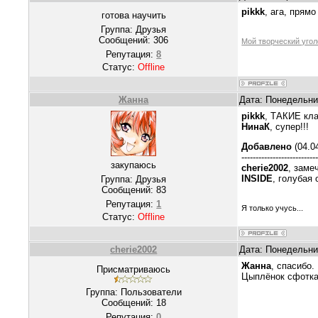
pikkk
, ага, прям
готова научить
Группа: Друзья
Сообщений:
306
Мой творческий угол
Репутация:
8
Статус:
Offline
Жанна
Дата: Понедельник
pikkk
, ТАКИЕ кла
НинаК
, супер!!!
Добавлено
(04.04
--------------------------
закупаюсь
cherie2002
, заме
INSIDE
, голубая 
Группа: Друзья
Сообщений:
83
Репутация:
1
Я только учусь...
Статус:
Offline
cherie2002
Дата: Понедельник
Жанна
, спасибо.
Присматриваюсь
Цыплёнок сфотка
Группа: Пользователи
Сообщений:
18
Репутация:
0