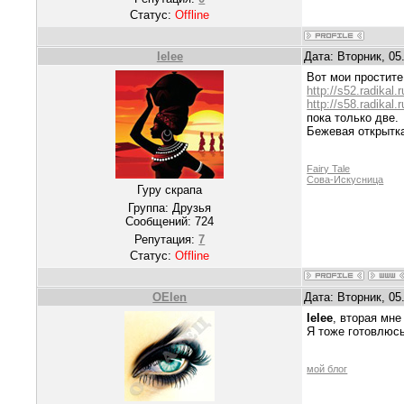
Статус:
Offline
lelee
Дата: Вторник, 05
Вот мои простите
http://s52.radikal
http://s58.radikal
пока только две.
Бежевая открытка
Fairy Tale
Сова-Искусница
Гуру скрапа
Группа: Друзья
Сообщений:
724
Репутация:
7
Статус:
Offline
OElen
Дата: Вторник, 05
lelee
, вторая мне
Я тоже готовлюсь
мой блог