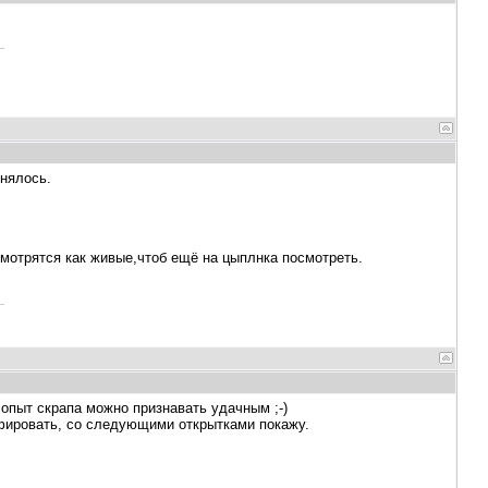
днялось.
мотрятся как живые,чтоб ещё на цыплнка посмотреть.
 опыт скрапа можно признавать удачным ;-)
фировать, со следующими открытками покажу.