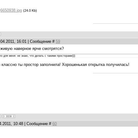
:
6650938.jpg
(24.0 Kb)
.04.2011, 16:01 | Сообщение #
59
в живую наверное ярче смотрятся?
го для меня: не знаю, что делать с такими просторами)))
 и классно ты простор заполнила! Хорошенькая открытка получилась!
4.2011, 10:48 | Сообщение #
60