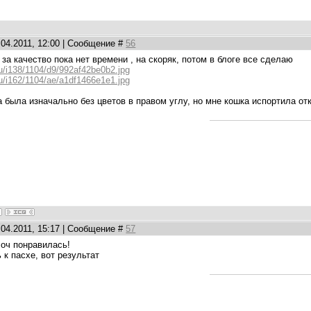
.04.2011, 12:00 | Сообщение #
56
 за качество пока нет времени , на скоряк, потом в блоге все сделаю
.ru/i138/1104/d9/992af42be0b2.jpg
.ru/i162/1104/ae/a1df1466e1e1.jpg
 была изначально без цветов в правом углу, но мне кошка испортила от
.04.2011, 15:17 | Сообщение #
57
 оч понравилась!
 к пасхе, вот результат