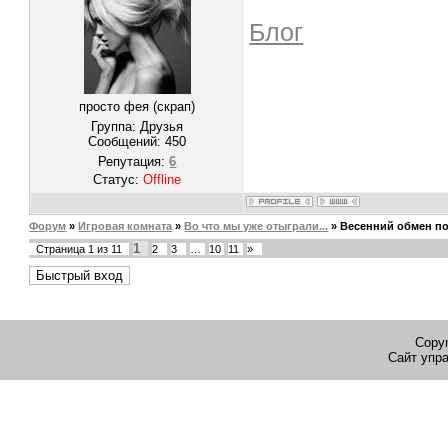
Блог
просто фея (скрап)
Группа: Друзья
Сообщений:
450
Репутация:
6
Статус:
Offline
Форум
»
Игровая комната
»
Во что мы уже отыграли...
»
Весенний обмен п
1
Страница
1
из
11
2
3
…
10
11
»
Copyr
Сайт упр