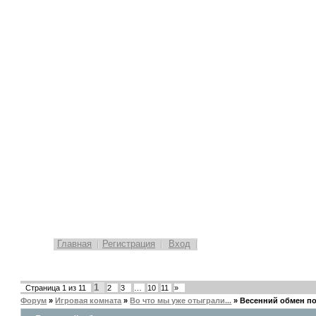
Главная
Регистрация
Вход
1
Страница
1
из
11
2
3
…
10
11
»
Форум
»
Игровая комната
»
Во что мы уже отыграли...
»
Весенний обмен п