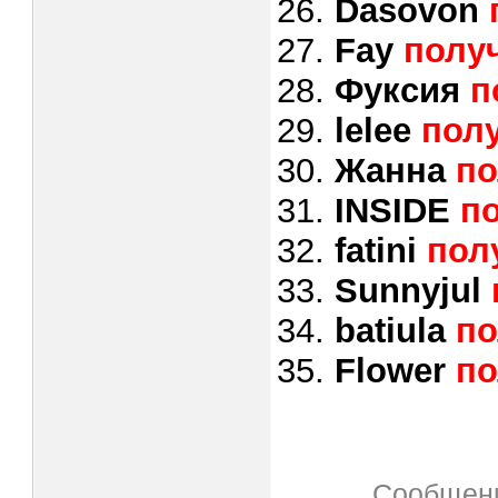
26.
Dasovon
27.
Fay
получ
28.
Фуксия
п
29.
lelee
полу
30.
Жанна
по
31.
INSIDE
по
32.
fatini
пол
33.
Sunnyjul
34.
batiula
по
35.
Flower
по
Сообщени