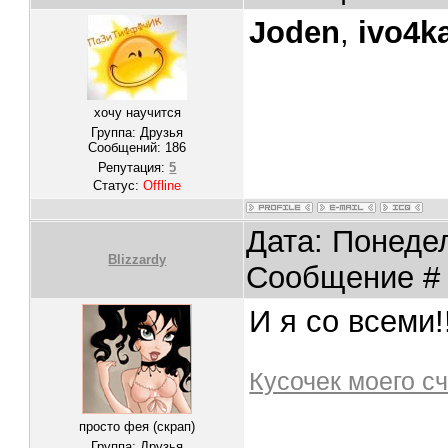
Joden
,
ivo4k
хочу научится
Группа: Друзья
Сообщений:
186
Репутация:
5
Статус:
Offline
Дата: Понедел
Blizzardy
Сообщение 
И я со всеми!!
Кусочек моего с
просто фея (скрап)
Группа: Друзья