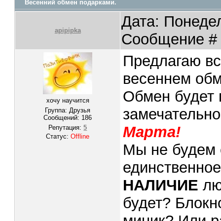
Весенний обмен подарками.
Дата: Понедел
apipipka
Сообщение 
Предлагаю в
весеннем обм
Обмен будет 
хочу научится
замечательно
Группа: Друзья
Сообщений:
186
Марта!
Репутация:
5
Статус:
Offline
Мы не будем 
единственное
НАЛИЧИЕ
лю
будет? Блокн
миник? Или р