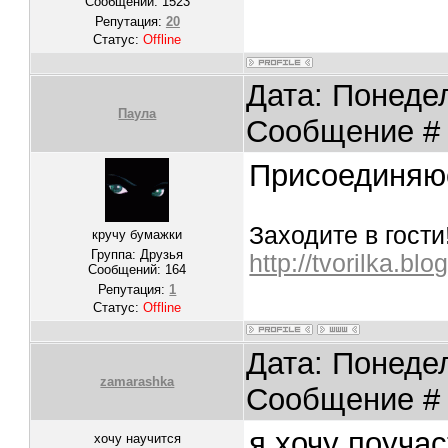
Сообщений:
1523
Репутация:
20
Статус:
Offline
Дата: Понедел
Паула
Сообщение 
Присоединяюсь
Заходите в гости!
кручу бумажки
Группа: Друзья
http://tvorilka.bl
Сообщений:
164
Репутация:
1
Статус:
Offline
Дата: Понедел
zamarashka
Сообщение 
я хочу поучас
хочу научится