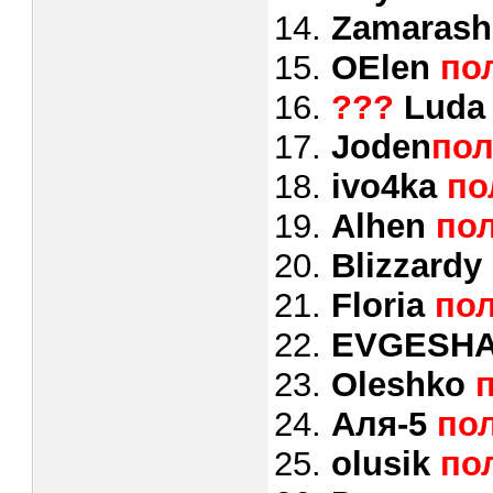
14.
Zamaras
15.
OElen
по
16.
???
Lud
17.
Joden
пол
18.
ivo4ka
по
19.
Alhen
пол
20.
Blizzardy
21.
Floria
пол
22.
EVGESH
23.
Oleshko
24.
Аля-5
по
25.
olusik
по