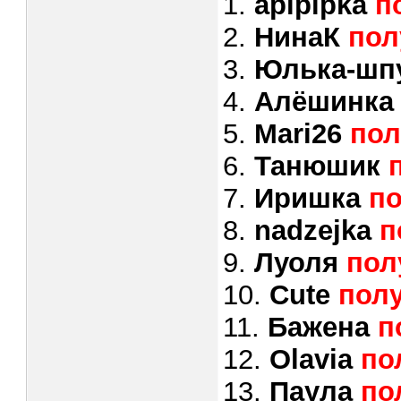
1.
apipipka
п
2.
НинаК
пол
3.
Юлька-шп
4.
Алёшинк
5.
Mari26
пол
6.
Танюшик
7.
Иришка
по
8.
nadzejka
п
9.
Луоля
пол
10.
Cute
пол
11.
Бажена
п
12.
Olavia
по
13.
Паула
по