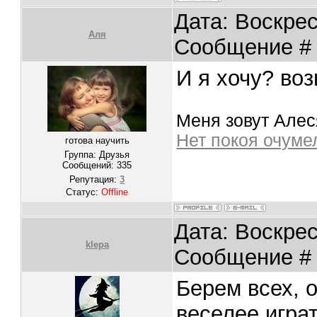
Дата: Воскрес
Аля
Сообщение 
И я хочу? во
Меня зовут Алеся
Нет покоя очум
готова научить
Группа: Друзья
Сообщений:
335
Репутация:
3
Статус:
Offline
Дата: Воскрес
klepa
Сообщение 
Берем всех, о
веселее играт