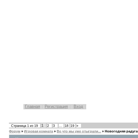
Главная
Регистрация
Вход
1
Страница
1
из
19
2
3
…
18
19
»
Форум
»
Игровая комната
»
Во что мы уже отыграли...
»
Новогодняя радуга