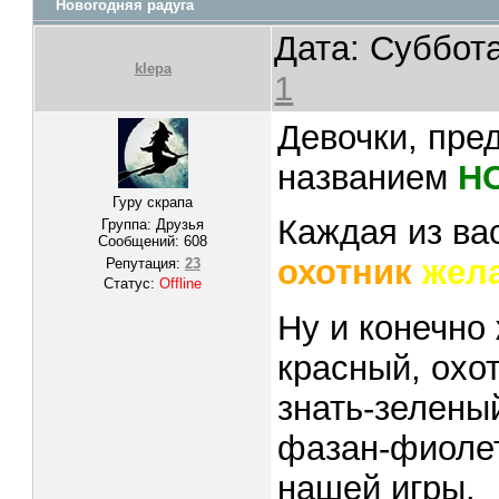
Новогодняя радуга
Дата: Суббота
klepa
1
Девочки, пре
названием
Н
Гуру скрапа
Каждая из ва
Группа: Друзья
Сообщений:
608
охотник
жел
Репутация:
23
Статус:
Offline
Ну и конечно
красный, охо
знать-зеленый
фазан-фиолет
нашей игры.