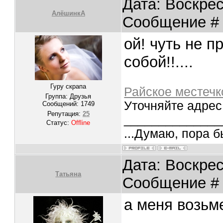
Дата: Воскрес
АлёшинкА
Сообщение 
ой! чуть не п
собой!!....
Гуру скрапа
Райское местечк
Группа: Друзья
Уточняйте адрес
Сообщений:
1749
Репутация:
25
______________
Статус:
Offline
...Думаю, пора б
Дата: Воскрес
Татьяна
Сообщение 
а меня возьм