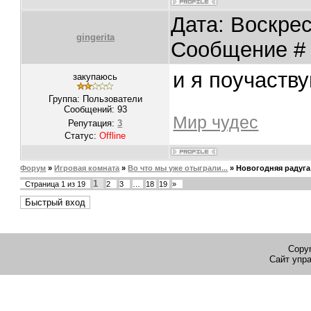
Дата: Воскрес
gingerita
Сообщение 
и я поучаств
закупаюсь
Группа: Пользователи
Сообщений:
93
Мир чудес
Репутация:
3
Статус:
Offline
Форум
»
Игровая комната
»
Во что мы уже отыграли...
»
Новогодняя радуга
1
Страница
1
из
19
2
3
…
18
19
»
Copyr
Сайт упр