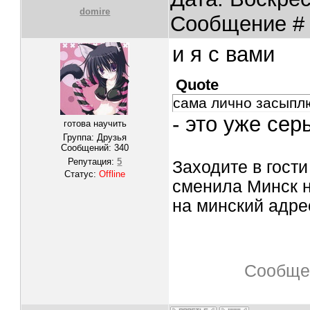
domire
Сообщение 
и я с вами
Quote
сама лично засыпл
- это уже се
готова научить
Группа: Друзья
Сообщений:
340
Репутация:
5
Заходите в гост
Статус:
Offline
сменила Минск н
на минский адре
Сообще