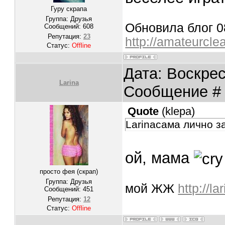
Гуру скрапа
Группа: Друзья
Обновила блог 08
Сообщений:
608
Репутация:
23
http://amateurcle
Статус:
Offline
Дата: Воскрес
Larina
Сообщение 
Quote
(
klepa
)
Larinaсама лично 
ой, мама
просто фея (скрап)
Группа: Друзья
мой ЖЖ
http://l
Сообщений:
451
Репутация:
12
Статус:
Offline