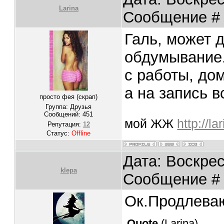
Larina
Сообщение 
Галь, может 
обдумывание.
с работы, до
а на запись в
просто фея (скрап)
Группа: Друзья
Сообщений:
451
мой ЖЖ
http://l
Репутация:
12
Статус:
Offline
Дата: Воскрес
klepa
Сообщение 
Ок.Продлева
Quote
(
Larina
)