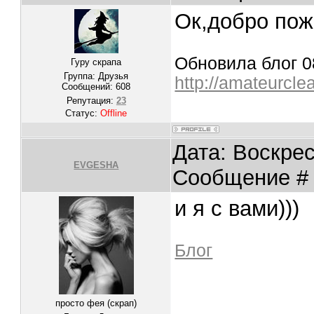
Ок,добро пож
Обновила блог 08
Гуру скрапа
Группа: Друзья
http://amateurcle
Сообщений:
608
Репутация:
23
Статус:
Offline
Дата: Воскрес
EVGESHA
Сообщение 
и я с вами)))
Блог
просто фея (скрап)