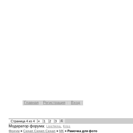
Главная
Регистрация
Вход
4
Страница
4
из
4
«
1
2
3
Модератор форума:
,
Lisichkina
Kriss
Форум
»
Скрап Скрип Скрап
»
МК
»
Рамочка для фото