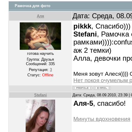
Рамочка для фото
Дата: Среда, 08.0
Аля
pikkk
, Спасибо)))
Stefani
, Рамочка
рамками)))):conf
аж 2 темки)
готова научить
Алла, девочки про
Группа: Друзья
Сообщений:
335
Репутация:
3
Меня зовут Алеся)))) 
Статус:
Offline
Нет покоя очумелым 
Stefani
Дата: Среда, 08.09.2010, 23:39 
Аля-5
, спасибо!
Минуты вдохновения