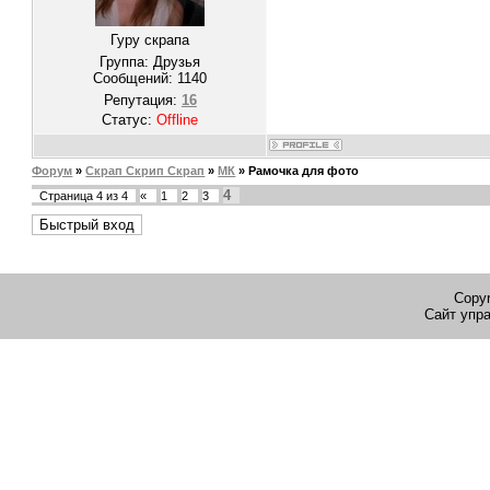
Гуру скрапа
Группа: Друзья
Сообщений:
1140
Репутация:
16
Статус:
Offline
Форум
»
Скрап Скрип Скрап
»
МК
»
Рамочка для фото
4
Страница
4
из
4
«
1
2
3
Copyr
Сайт упр